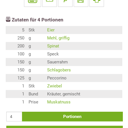
Zutaten für
4
Portionen
5
Stk
Eier
250
g
Mehl, griffig
200
g
Spinat
100
g
Speck
150
g
Sauerrahm
150
g
Schlagobers
125
g
Peccorino
1
Stk
Zwiebel
1
Bund
Kräuter, gemischt
1
Prise
Muskatnuss
Portionen