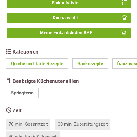
Einkaufsliste
Kochansicht
Meine Einkaufslisten APP
Kategorien
Quiche und Tarte Rezepte
Backrezepte
französi
Benötigte Küchenutensilien
Springform
Zeit
70 min. Gesamtzeit
30 min. Zubereitungszeit
40 min. Koch & Ruhezeit