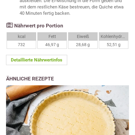
auskleiden. Die Ei-Mischung in die Form geben und
mit dem restlichen Käse bestreuen, die Quiche etwa
40 Minuten fertig backen.
Nährwert pro Portion
kcal
Fett
Eiweiß
Kohlenhydrate
732
46,97 g
28,68 g
52,51 g
Detaillierte Nährwertinfos
ÄHNLICHE REZEPTE