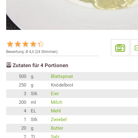
Bewertung: Ø
4,3
(
24
Stimmen)
Zutaten für
4
Portionen
500
g
Blattspinat
250
g
Knödelbrot
3
Stk
Eier
200
ml
Milch
4
EL
Mehl
1
Stk
Zwiebel
20
g
Butter
2
TL
Salz