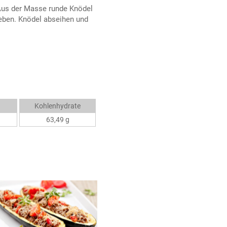
Aus der Masse runde Knödel
eben. Knödel abseihen und
Kohlenhydrate
63,49 g