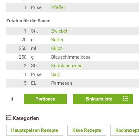
1
Prise
Pfeffer
Zutaten für die Sauce
1
Stk
Zwiebel
20
g
Butter
250
ml
Milch
250
g
Blauschimmelkäse
3
Stk
Knoblauchzehe
1
Prise
Salz
5
EL
Parmesan
Portionen
Einkaufsliste
Kategorien
Hauptspeisen Rezepte
Käse Rezepte
Kochrezep