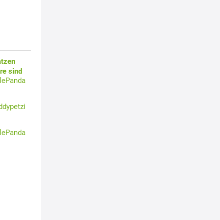
atzen
re sind
tlePanda
ddypetzi
tlePanda