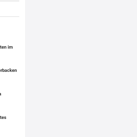
ten im
erbacken
a
tes