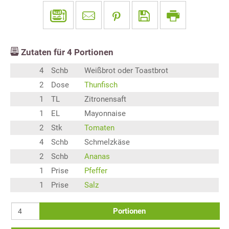
Zutaten für
4
Portionen
4
Schb
Weißbrot oder Toastbrot
2
Dose
Thunfisch
1
TL
Zitronensaft
1
EL
Mayonnaise
2
Stk
Tomaten
4
Schb
Schmelzkäse
2
Schb
Ananas
1
Prise
Pfeffer
1
Prise
Salz
Portionen