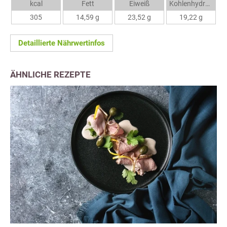
kcal
Fett
Eiweiß
Kohlenhydrate
305
14,59 g
23,52 g
19,22 g
Detaillierte Nährwertinfos
ÄHNLICHE REZEPTE