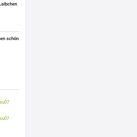
Laibchen
nen schön
su07
su07