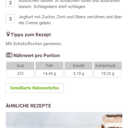
Aufkochen lassen. In Schälchen füllen und auskühlen
lassen. Schlagobers steif schlagen.
Joghurt mit Zucker, Zimt und Obers verrühren und über
die Creme geben.
Tipps zum Rezept
Mit Schokoflocken garnieren.
Nährwert pro Portion
kcal
Fett
Eiweiß
Kohlenhydrate
232
14,46 g
5,18 g
18,32 g
Detaillierte Nährwertinfos
ÄHNLICHE REZEPTE