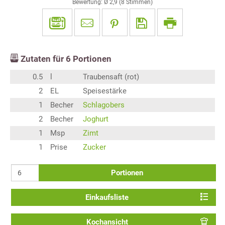
Bewertung: Ø
2,9
(
8
Stimmen)
Zutaten für
6
Portionen
0.5
l
Traubensaft (rot)
2
EL
Speisestärke
1
Becher
Schlagobers
2
Becher
Joghurt
1
Msp
Zimt
1
Prise
Zucker
Portionen
Einkaufsliste
Kochansicht