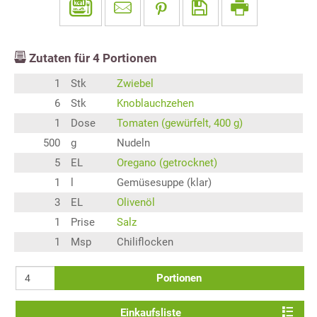
Zutaten für
4
Portionen
1
Stk
Zwiebel
6
Stk
Knoblauchzehen
1
Dose
Tomaten (gewürfelt, 400 g)
500
g
Nudeln
5
EL
Oregano (getrocknet)
1
l
Gemüsesuppe (klar)
3
EL
Olivenöl
1
Prise
Salz
1
Msp
Chiliflocken
Portionen
Einkaufsliste