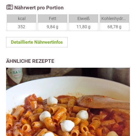
Nährwert pro Portion
kcal
Fett
Eiweiß
Kohlenhydrate
352
9,84 g
11,80 g
68,78 g
Detaillierte Nährwertinfos
ÄHNLICHE REZEPTE