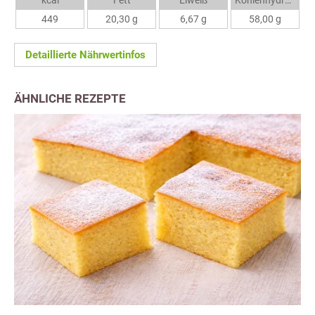
kcal
Fett
Eiweiß
Kohlenhydrate
449
20,30 g
6,67 g
58,00 g
Detaillierte Nährwertinfos
ÄHNLICHE REZEPTE