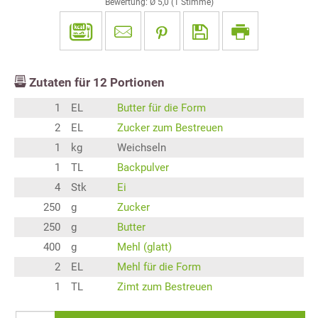
Bewertung: Ø
5,0
(
1
Stimme)
Zutaten für
12
Portionen
1
EL
Butter für die Form
2
EL
Zucker zum Bestreuen
1
kg
Weichseln
1
TL
Backpulver
4
Stk
Ei
250
g
Zucker
250
g
Butter
400
g
Mehl (glatt)
2
EL
Mehl für die Form
1
TL
Zimt zum Bestreuen