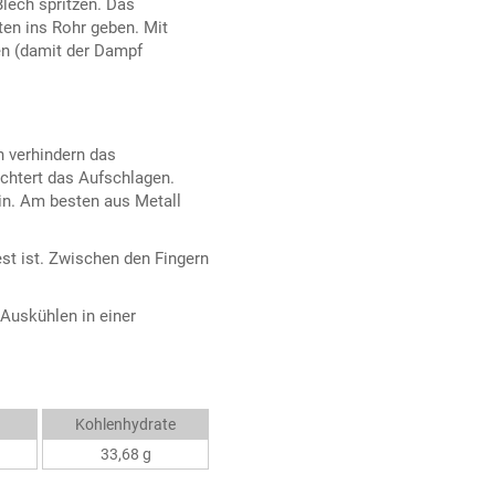
Blech spritzen. Das
en ins Rohr geben. Mit
en (damit der Dampf
n verhindern das
chtert das Aufschlagen.
in. Am besten aus Metall
est ist. Zwischen den Fingern
Auskühlen in einer
Kohlenhydrate
33,68 g