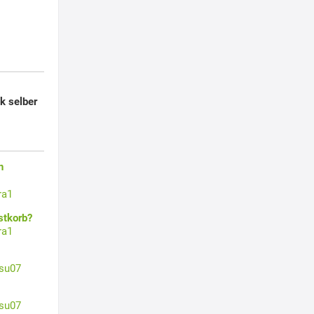
 selber
n
ra1
stkorb?
ra1
su07
su07