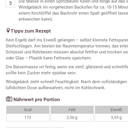
Die Masse in einen Spritzbeutel füllen und Ringe auf das 
Windgebäck im vorgeheizten Backofen für ca. 10-15 Minut
einem Kochlöffel das Backrohr einen Spalt geöffnet lass
entweichen kann).
Tipps zum Rezept
Kein Eigelb darf ins Eiweiß gelangen – selbst kleinste Fettspure
Steifschlagen. Am besten bei Raumtemperatur trennen, das erlei
Schüssel und Rührbesen müssen absolut fettfrei und trocken se
oder Glas – Plastik kann Fettreste speichern.
Die Baisermasse ist fertig, wenn sie steif, glänzend und schnittf
sollte kein Zucker mehr spürbar sein.
Windgebäck zieht schnell Feuchtigkeit. Nach dem vollständigen 
luftdichten Dose aufbewahren, nicht im Kühlschrank.
Nährwert pro Portion
kcal
Fett
Eiweiß
173
2,56 g
3,55 g