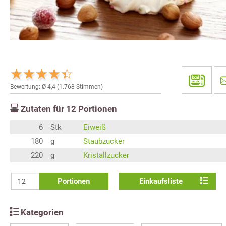
Bewertung: Ø
4,4
(
1.768
Stimmen)
Zutaten für
12
Portionen
6
Stk
Eiweiß
180
g
Staubzucker
220
g
Kristallzucker
Portionen
Einkaufsliste
Kategorien