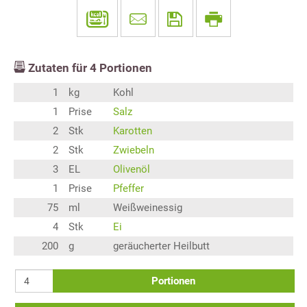
Zutaten für
4
Portionen
1
kg
Kohl
1
Prise
Salz
2
Stk
Karotten
2
Stk
Zwiebeln
3
EL
Olivenöl
1
Prise
Pfeffer
75
ml
Weißweinessig
4
Stk
Ei
200
g
geräucherter Heilbutt
Portionen