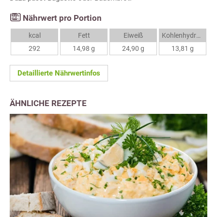
Nährwert pro Portion
kcal
Fett
Eiweiß
Kohlenhydrate
292
14,98 g
24,90 g
13,81 g
Detaillierte Nährwertinfos
ÄHNLICHE REZEPTE