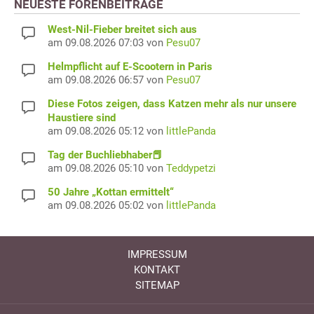
NEUESTE FORENBEITRÄGE
West-Nil-Fieber breitet sich aus
am 09.08.2026 07:03 von
Pesu07
Helmpflicht auf E-Scootern in Paris
am 09.08.2026 06:57 von
Pesu07
Diese Fotos zeigen, dass Katzen mehr als nur unsere
Haustiere sind
am 09.08.2026 05:12 von
littlePanda
Tag der Buchliebhaber📕
am 09.08.2026 05:10 von
Teddypetzi
50 Jahre „Kottan ermittelt“
am 09.08.2026 05:02 von
littlePanda
IMPRESSUM
KONTAKT
SITEMAP