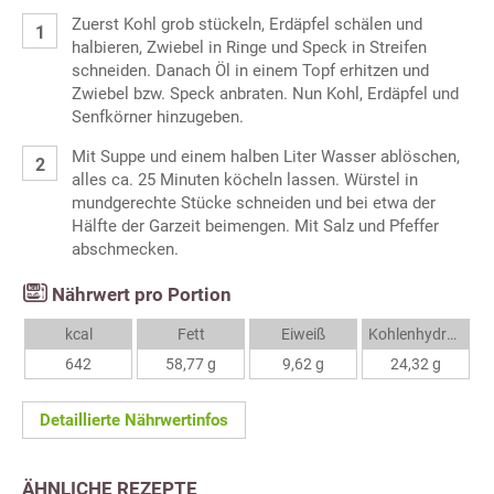
Zuerst Kohl grob stückeln, Erdäpfel schälen und
halbieren, Zwiebel in Ringe und Speck in Streifen
schneiden. Danach Öl in einem Topf erhitzen und
Zwiebel bzw. Speck anbraten. Nun Kohl, Erdäpfel und
Senfkörner hinzugeben.
Mit Suppe und einem halben Liter Wasser ablöschen,
alles ca. 25 Minuten köcheln lassen. Würstel in
mundgerechte Stücke schneiden und bei etwa der
Hälfte der Garzeit beimengen. Mit Salz und Pfeffer
abschmecken.
Nährwert pro Portion
kcal
Fett
Eiweiß
Kohlenhydrate
642
58,77 g
9,62 g
24,32 g
Detaillierte Nährwertinfos
ÄHNLICHE REZEPTE