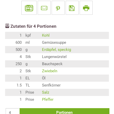
Zutaten für
4
Portionen
1
kpf
Kohl
600
ml
Gemüsesuppe
500
g
Erdäpfel, speckig
4
Stk
Lungenwürstel
250
g
Bauchspeck
2
Stk
Zwiebeln
1
EL
Öl
1.5
TL
Senfkörner
1
Prise
Salz
1
Prise
Pfeffer
Portionen