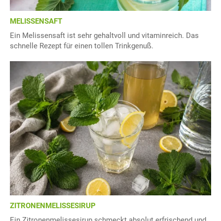
MELISSENSAFT
Ein Melissensaft ist sehr gehaltvoll und vitaminreich. Das
schnelle Rezept für einen tollen Trinkgenuß.
ZITRONENMELISSESIRUP
Ein Zitronenmelissesirup schmeckt absolut erfrischend und