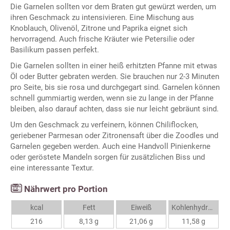
Die Garnelen sollten vor dem Braten gut gewürzt werden, um
ihren Geschmack zu intensivieren. Eine Mischung aus
Knoblauch, Olivenöl, Zitrone und Paprika eignet sich
hervorragend. Auch frische Kräuter wie Petersilie oder
Basilikum passen perfekt.
Die Garnelen sollten in einer heiß erhitzten Pfanne mit etwas
Öl oder Butter gebraten werden. Sie brauchen nur 2-3 Minuten
pro Seite, bis sie rosa und durchgegart sind. Garnelen können
schnell gummiartig werden, wenn sie zu lange in der Pfanne
bleiben, also darauf achten, dass sie nur leicht gebräunt sind.
Um den Geschmack zu verfeinern, können Chiliflocken,
geriebener Parmesan oder Zitronensaft über die Zoodles und
Garnelen gegeben werden. Auch eine Handvoll Pinienkerne
oder geröstete Mandeln sorgen für zusätzlichen Biss und
eine interessante Textur.
Nährwert pro Portion
kcal
Fett
Eiweiß
Kohlenhydrate
216
8,13 g
21,06 g
11,58 g