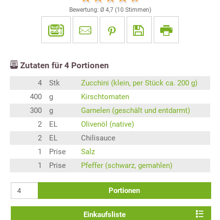
Bewertung: Ø
4,7
(
10
Stimmen)
Zutaten für
4
Portionen
4
Stk
Zucchini (klein, per Stück ca. 200 g)
400
g
Kirschtomaten
300
g
Garnelen (geschält und entdarmt)
2
EL
Olivenöl (native)
2
EL
Chilisauce
1
Prise
Salz
1
Prise
Pfeffer (schwarz, gemahlen)
Portionen
Einkaufsliste