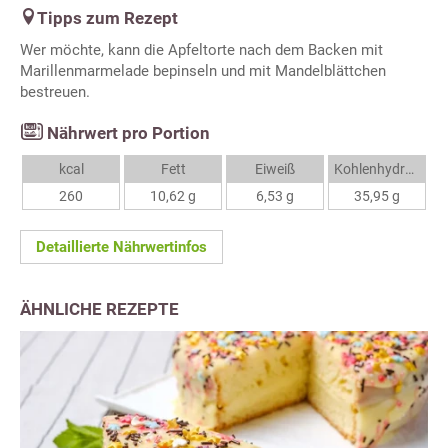
Tipps zum Rezept
Wer möchte, kann die Apfeltorte nach dem Backen mit
Marillenmarmelade bepinseln und mit Mandelblättchen
bestreuen.
Nährwert pro Portion
kcal
Fett
Eiweiß
Kohlenhydrate
260
10,62 g
6,53 g
35,95 g
Detaillierte Nährwertinfos
ÄHNLICHE REZEPTE