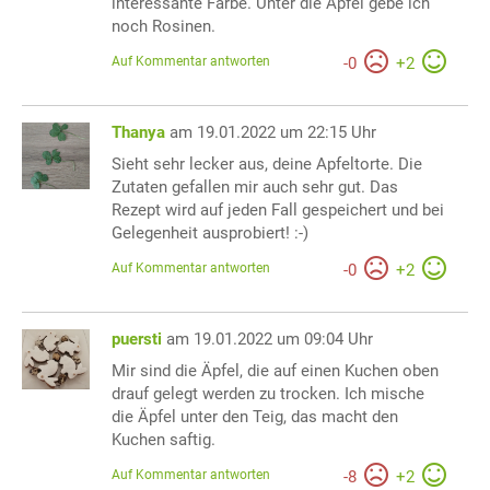
interessante Farbe. Unter die Äpfel gebe ich
noch Rosinen.
Auf Kommentar antworten
-
0
+
2
Thanya
am 19.01.2022 um 22:15 Uhr
Sieht sehr lecker aus, deine Apfeltorte. Die
Zutaten gefallen mir auch sehr gut. Das
Rezept wird auf jeden Fall gespeichert und bei
Gelegenheit ausprobiert! :-)
Auf Kommentar antworten
-
0
+
2
puersti
am 19.01.2022 um 09:04 Uhr
Mir sind die Äpfel, die auf einen Kuchen oben
drauf gelegt werden zu trocken. Ich mische
die Äpfel unter den Teig, das macht den
Kuchen saftig.
Auf Kommentar antworten
-
8
+
2