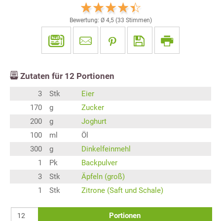
Bewertung: Ø
4,5
(
33
Stimmen)
Zutaten für
12
Portionen
3
Stk
Eier
170
g
Zucker
200
g
Joghurt
100
ml
Öl
300
g
Dinkelfeinmehl
1
Pk
Backpulver
3
Stk
Äpfeln (groß)
1
Stk
Zitrone (Saft und Schale)
Portionen