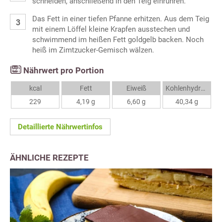
schneiden, anschließend in den Teig einrühren.
Das Fett in einer tiefen Pfanne erhitzen. Aus dem Teig
mit einem Löffel kleine Krapfen ausstechen und
schwimmend im heißen Fett goldgelb backen. Noch
heiß im Zimtzucker-Gemisch wälzen.
Nährwert pro Portion
kcal
Fett
Eiweiß
Kohlenhydrate
229
4,19 g
6,60 g
40,34 g
Detaillierte Nährwertinfos
ÄHNLICHE REZEPTE