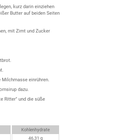
egen, kurz darin einziehen
ißer Butter auf beiden Seiten
en, mit Zimt und Zucker
tbrot.
t.
ie Milchmasse einrühren.
ornsirup dazu.
e Ritter" und die süße
Kohlenhydrate
46,31 g