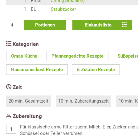
1
Prise
Zimt (gemahlen)
1
EL
Staubzucker
Portionen
Einkaufsliste
Kategorien
Omas Küche
Pfannengerichte Rezepte
Süßspeis
Hausmannskost Rezepte
5 Zutaten Rezepte
Zeit
20 min. Gesamtzeit
10 min. Zubereitungszeit
10 min. K
Zubereitung
Für klassische arme Ritter zuerst Milch, Eier, Zucker und e
Schüssel oder Teller verrühren.