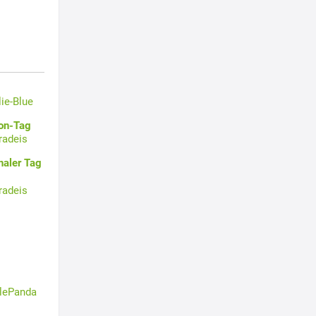
lie-Blue
oon-Tag
radeis
naler Tag
radeis
tlePanda