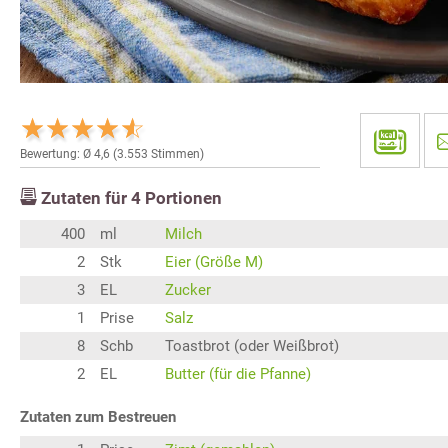
Bewertung: Ø
4,6
(
3.553
Stimmen)
Zutaten für
4
Portionen
400
ml
Milch
2
Stk
Eier (Größe M)
3
EL
Zucker
1
Prise
Salz
8
Schb
Toastbrot (oder Weißbrot)
2
EL
Butter (für die Pfanne)
Zutaten zum Bestreuen