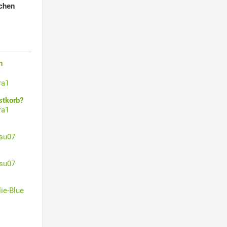
uchen
n
ra1
stkorb?
ra1
su07
su07
lie-Blue