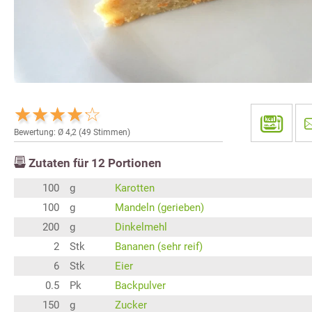
Bewertung: Ø
4,2
(
49
Stimmen)
Zutaten für
12
Portionen
100
g
Karotten
100
g
Mandeln (gerieben)
200
g
Dinkelmehl
2
Stk
Bananen (sehr reif)
6
Stk
Eier
0.5
Pk
Backpulver
150
g
Zucker