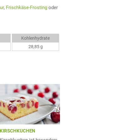
ur
,
Frischkäse-Frosting
oder
Kohlenhydrate
28,85 g
KIRSCHKUCHEN
Kirschkuchen ist besonders