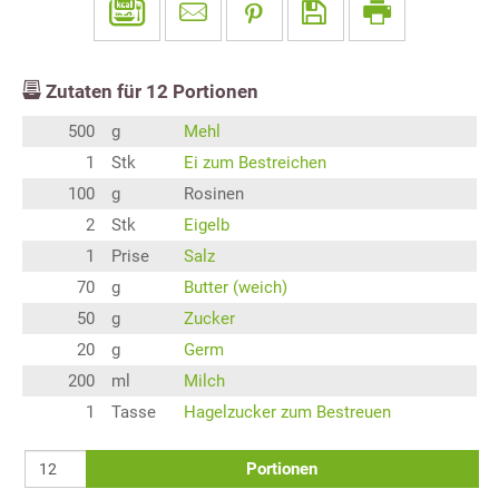
Zutaten für
12
Portionen
500
g
Mehl
1
Stk
Ei zum Bestreichen
100
g
Rosinen
2
Stk
Eigelb
1
Prise
Salz
70
g
Butter (weich)
50
g
Zucker
20
g
Germ
200
ml
Milch
1
Tasse
Hagelzucker zum Bestreuen
Portionen