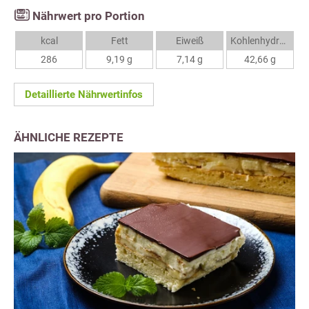
Nährwert pro Portion
kcal
Fett
Eiweiß
Kohlenhydrate
286
9,19 g
7,14 g
42,66 g
Detaillierte Nährwertinfos
ÄHNLICHE REZEPTE