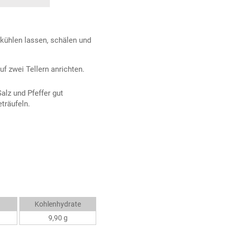
bkühlen lassen, schälen und
f zwei Tellern anrichten.
Salz und Pfeffer gut
träufeln.
Kohlenhydrate
9,90 g