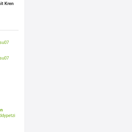
it Kren
su07
su07
en
ddypetzi