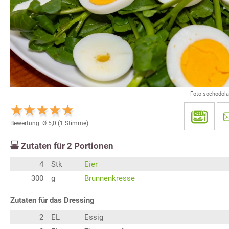
Foto sochodol
Bewertung: Ø
5,0
(
1
Stimme)
Zutaten für
2
Portionen
4
Stk
Eier
300
g
Brunnenkresse
Zutaten für das Dressing
2
EL
Essig