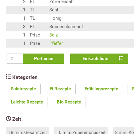
2
EL
Zitronensaft
1
TL
Senf
1
TL
Honig
3
EL
Sonnenblumenöl
1
Prise
Salz
1
Prise
Pfeffer
Portionen
Einkaufsliste
Kategorien
Salatrezepte
Ei Rezepte
Frühlingsrezepte
Leichte Rezepte
Bio Rezepte
Zeit
18 min. Gesamtzeit
10 min. Zubereitungszeit
8 min. Ko