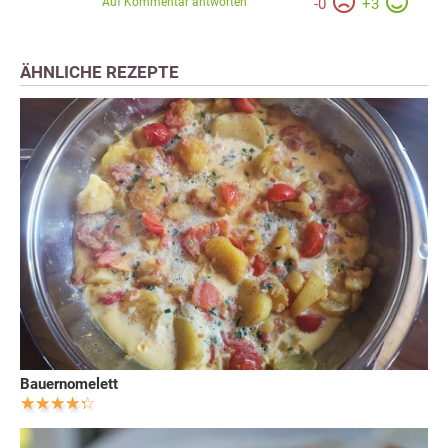
Auf Kommentar antworten
-
0
+
3
ÄHNLICHE REZEPTE
Bauernomelett