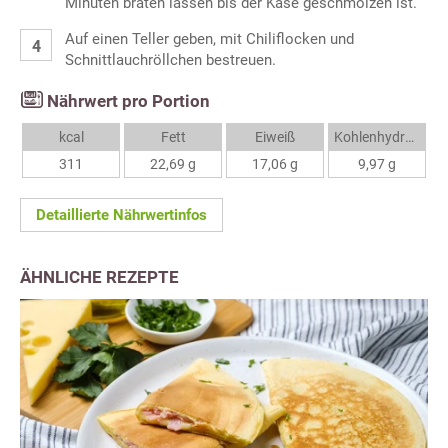
Minuten braten lassen bis der Käse geschmolzen ist.
Auf einen Teller geben, mit Chiliflocken und
Schnittlauchröllchen bestreuen.
Nährwert pro Portion
kcal
Fett
Eiweiß
Kohlenhydrate
311
22,69 g
17,06 g
9,97 g
Detaillierte Nährwertinfos
ÄHNLICHE REZEPTE