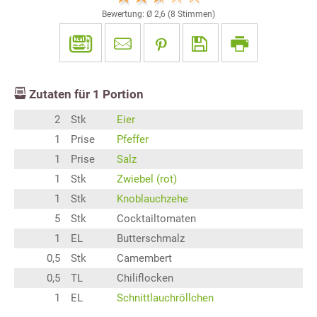
Bewertung: Ø
2,6
(
8
Stimmen)
Zutaten für
1
Portion
2
Stk
Eier
1
Prise
Pfeffer
1
Prise
Salz
1
Stk
Zwiebel (rot)
1
Stk
Knoblauchzehe
5
Stk
Cocktailtomaten
1
EL
Butterschmalz
0,5
Stk
Camembert
0,5
TL
Chiliflocken
1
EL
Schnittlauchröllchen