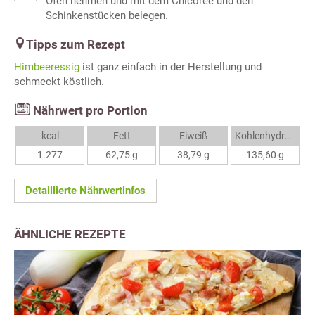
Ofen nehmen und mit dem Chicorée und den
Schinkenstücken belegen.
Tipps zum Rezept
Himbeeressig
ist ganz einfach in der Herstellung und
schmeckt köstlich.
Nährwert pro Portion
kcal
Fett
Eiweiß
Kohlenhydrate
1.277
62,75 g
38,79 g
135,60 g
Detaillierte Nährwertinfos
ÄHNLICHE REZEPTE