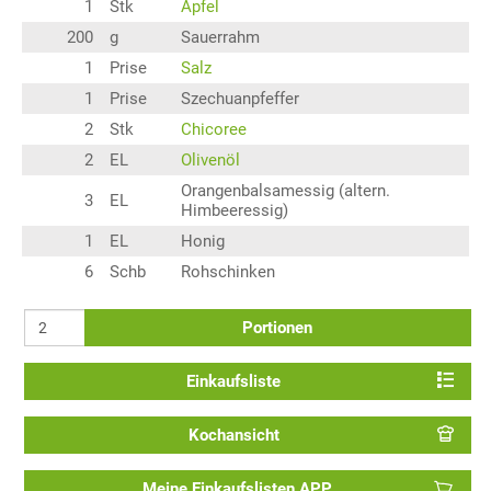
1
Stk
Apfel
200
g
Sauerrahm
1
Prise
Salz
1
Prise
Szechuanpfeffer
2
Stk
Chicoree
2
EL
Olivenöl
Orangenbalsamessig (altern.
3
EL
Himbeeressig)
1
EL
Honig
6
Schb
Rohschinken
Portionen
Einkaufsliste
Kochansicht
Meine Einkaufslisten APP