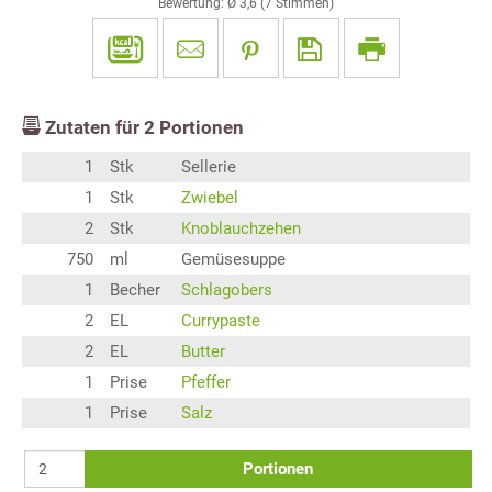
Bewertung: Ø
3,6
(
7
Stimmen)
Zutaten für
2
Portionen
1
Stk
Sellerie
1
Stk
Zwiebel
2
Stk
Knoblauchzehen
750
ml
Gemüsesuppe
1
Becher
Schlagobers
2
EL
Currypaste
2
EL
Butter
1
Prise
Pfeffer
1
Prise
Salz
Portionen