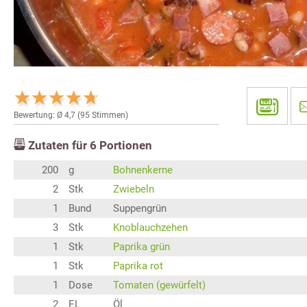
Bewertung: Ø
4,7
(
95
Stimmen)
Zutaten für
6
Portionen
200
g
Bohnenkerne
2
Stk
Zwiebeln
1
Bund
Suppengrün
3
Stk
Knoblauchzehen
1
Stk
Paprika grün
1
Stk
Paprika rot
1
Dose
Tomaten (gewürfelt)
2
EL
Öl