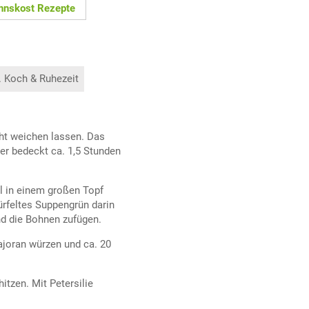
nskost Rezepte
. Koch & Ruhezeit
ht weichen lassen. Das
r bedeckt ca. 1,5 Stunden
l in einem großen Topf
ürfeltes Suppengrün darin
nd die Bohnen zufügen.
Majoran würzen und ca. 20
itzen. Mit Petersilie