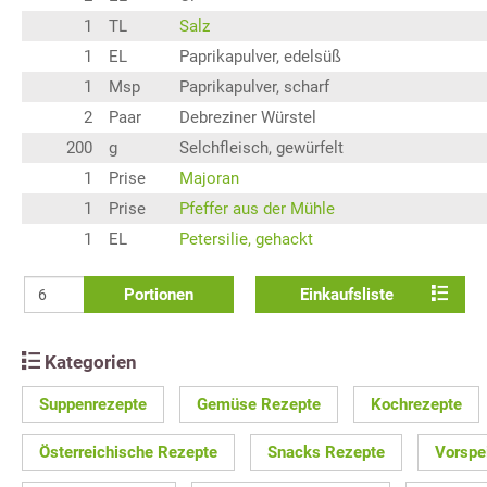
1
TL
Salz
1
EL
Paprikapulver, edelsüß
1
Msp
Paprikapulver, scharf
2
Paar
Debreziner Würstel
200
g
Selchfleisch, gewürfelt
1
Prise
Majoran
1
Prise
Pfeffer aus der Mühle
1
EL
Petersilie, gehackt
Portionen
Einkaufsliste
Kategorien
Suppenrezepte
Gemüse Rezepte
Kochrezepte
Österreichische Rezepte
Snacks Rezepte
Vorspe