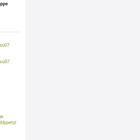
uppe
su07
su07
en
ddypetzi