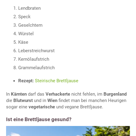
Lendbraten
Speck
Geselchtem
Würstel
Käse
Leberstreichwurst
Kernölaufstrich
Grammelaufstrich
Rezept:
Steirische Brettljause
In
Kärnten
darf das
Verhackerte
nicht fehlen, im
Burgenland
die
Blutwurst
und in
Wien
findet man bei manchen Heurigen
sogar eine
vegetarische
und vegane Brettljause.
Ist eine Brettljause gesund?