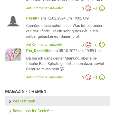
Marende. Und dazu ein Glas Rotwein, herrlich.
Auf Kommentar antworten
-
0
+
5
Pesu07
am 12.02.2024 um 19:02 Uhr
Gemüse muss schon sein. Was ist besonders
gut dazu finde, ist ein sehr gutes (vlt. auch
selber gebackenes) Bauernbrot.
Auf Kommentar antworten
-
0
+
0
Der_Kochlöffel
am 05.10.2022 um 19:59 Uhr
Da bin ich ganz deiner Meinung, aber eine
frische Radi-Spirale gehört schon dazu, soviel
Gemüse muss sein 🤣
Auf Kommentar antworten
-
0
+
1
MAGAZIN - THEMEN
Wie isst man ...
Reisetipps für Genießer