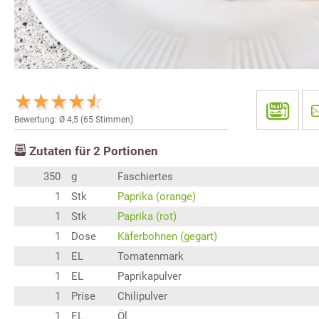
Bewertung: Ø
4,5
(
65
Stimmen)
Zutaten für
2
Portionen
350
g
Faschiertes
1
Stk
Paprika (orange)
1
Stk
Paprika (rot)
1
Dose
Käferbohnen (gegart)
1
EL
Tomatenmark
1
EL
Paprikapulver
1
Prise
Chilipulver
1
EL
Öl