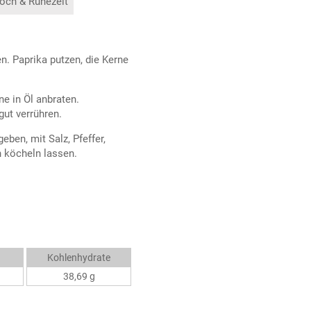
och & Ruhezeit
n. Paprika putzen, die Kerne
ne in Öl anbraten.
ut verrühren.
ben, mit Salz, Pfeffer,
n köcheln lassen.
Kohlenhydrate
38,69 g