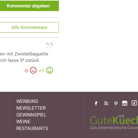
Kommentar abgeben
Alle
Kommentare
wir mit Zwiebelbaguette
ich lasse 5* zurück
-
0
+
1
WERBUNG
NEWSLETTER
GEWINNSPIEL
WEINE
RESTAURANTS