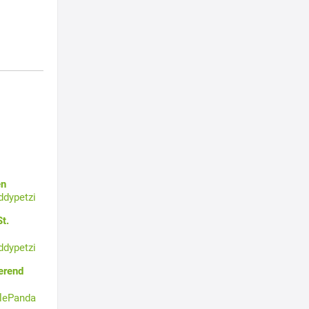
en
ddypetzi
t.
ddypetzi
erend
tlePanda