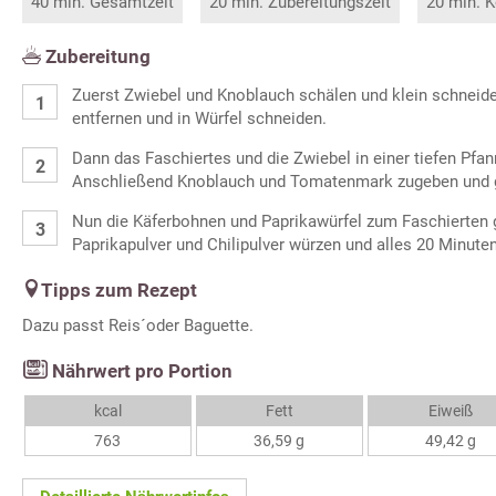
40 min. Gesamtzeit
20 min. Zubereitungszeit
20 min. K
Zubereitung
Zuerst Zwiebel und Knoblauch schälen und klein schneide
entfernen und in Würfel schneiden.
Dann das Faschiertes und die Zwiebel in einer tiefen Pfan
Anschließend Knoblauch und Tomatenmark zugeben und g
Nun die Käferbohnen und Paprikawürfel zum Faschierten ge
Paprikapulver und Chilipulver würzen und alles 20 Minute
Tipps zum Rezept
Dazu passt Reis´oder Baguette.
Nährwert pro Portion
kcal
Fett
Eiweiß
763
36,59 g
49,42 g