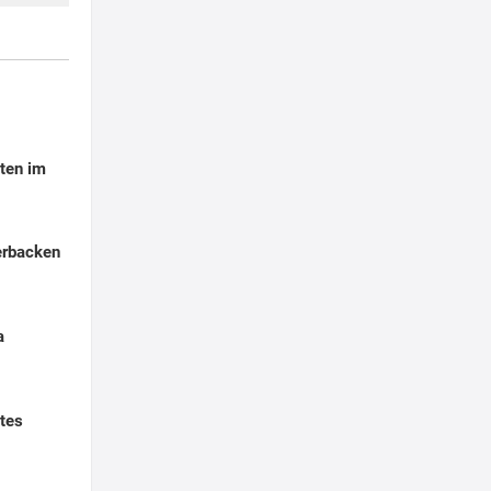
ten im
erbacken
a
tes