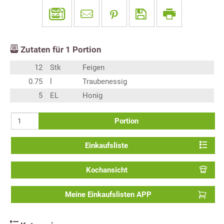
Zutaten für
1
Portion
12
Stk
Feigen
0.75
l
Traubenessig
5
EL
Honig
Portion
Einkaufsliste
Kochansicht
Meine Einkaufslisten APP