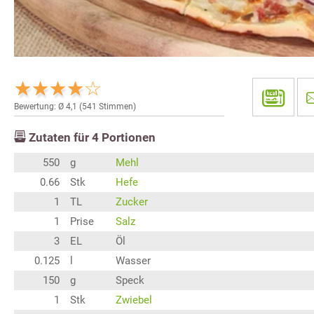
Bewertung: Ø
4,1
(
541
Stimmen)
Zutaten für
4
Portionen
550
g
Mehl
0.66
Stk
Hefe
1
TL
Zucker
1
Prise
Salz
3
EL
Öl
0.125
l
Wasser
150
g
Speck
1
Stk
Zwiebel