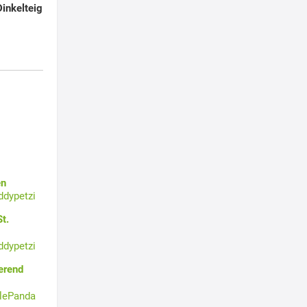
inkelteig
en
ddypetzi
t.
ddypetzi
erend
tlePanda