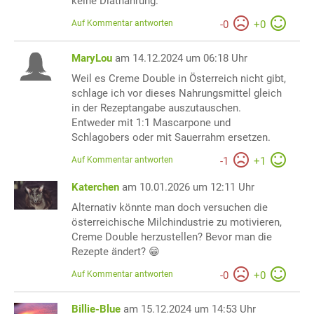
keine Diätnahrung.
Auf Kommentar antworten
-
0
+
0
MaryLou
am 14.12.2024 um 06:18 Uhr
Weil es Creme Double in Österreich nicht gibt,
schlage ich vor dieses Nahrungsmittel gleich
in der Rezeptangabe auszutauschen.
Entweder mit 1:1 Mascarpone und
Schlagobers oder mit Sauerrahm ersetzen.
Auf Kommentar antworten
-
1
+
1
Katerchen
am 10.01.2026 um 12:11 Uhr
Alternativ könnte man doch versuchen die
österreichische Milchindustrie zu motivieren,
Creme Double herzustellen? Bevor man die
Rezepte ändert? 😁
Auf Kommentar antworten
-
0
+
0
Billie-Blue
am 15.12.2024 um 14:53 Uhr