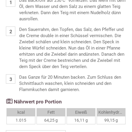
Das Backrohr auf 250 C° vorheizen. Das Mehl mit dem
Öl, dem Wasser und dem Salz zu einem glatten Teig
verkneten. Dann den Teig mit einem Nudelholz dünn
ausrollen.
Den Sauerrahm, den Topfen, das Salz, den Pfeffer und
die Creme double in einer Schüssel vermischen. Die
Zwiebel schälen und klein schneiden. Den Speck in
kleine Würfel schneiden. Nun das Öl in einer Pfanne
erhitzen und die Zwiebel darin andünsten. Danach den
Teig mit der Creme bestreichen und die Zwiebel mit
dem Speck über den Teig verteilen.
Das Ganze für 20 Minuten backen. Zum Schluss den
Schnittlauch waschen, klein schneiden und den
Flammkuchen damit garnieren.
Nährwert pro Portion
kcal
Fett
Eiweiß
Kohlenhydrate
1.015
64,25 g
16,11 g
99,15 g