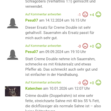
Schlagobers (Verhältnis 1:1) gemischt und
verwendet.
Auf Kommentar antworten
-
1
+
4
Pesu07
am 14.12.2024 um 16:15 Uhr
Dieser Ersatz für Creme Double ist sehr
gehaltvoll. Sauerrahm als Ersatz passt für
mich auch sehr gut.
Auf Kommentar antworten
-
0
+
0
Pesu07
am 09.09.2024 um 19:10 Uhr
Statt Creme Double nehme ich Sauerrahm,
schmecke es mit Kräutersalz und etwas
Pfeffer ab. Das schmeckt auch sehr gut und
ist einfacher in der Handhabung.
Auf Kommentar antworten
-
0
+
0
Katerchen
am 10.01.2026 um 12:07 Uhr
Crème double (Doppelrahm) ist eine sehr
fette, streichzarte Sahne mit 40 bis 55 % Fett,
die dickflüssiger als normale Sahne ist – also