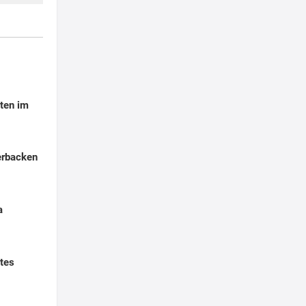
ten im
erbacken
a
tes