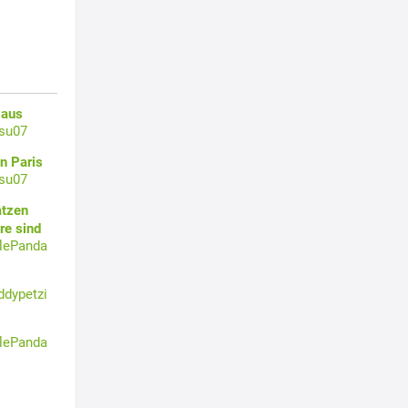
 aus
su07
n Paris
su07
atzen
re sind
tlePanda
ddypetzi
tlePanda