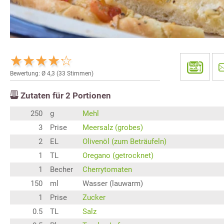
Bewertung: Ø
4,3
(
33
Stimmen)
Zutaten für
2
Portionen
250
g
Mehl
3
Prise
Meersalz (grobes)
2
EL
Olivenöl (zum Beträufeln)
1
TL
Oregano (getrocknet)
1
Becher
Cherrytomaten
150
ml
Wasser (lauwarm)
1
Prise
Zucker
0.5
TL
Salz