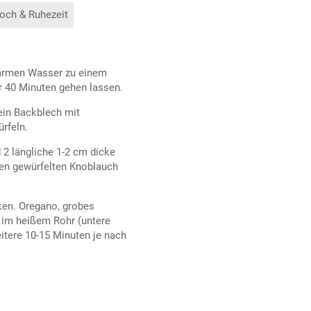
och & Ruhezeit
warmen Wasser zu einem
r 40 Minuten gehen lassen.
ein Backblech mit
rfeln.
 2 längliche 1-2 cm dicke
den gewürfelten Knoblauch
cken. Oregano, grobes
d im heißem Rohr (untere
eitere 10-15 Minuten je nach