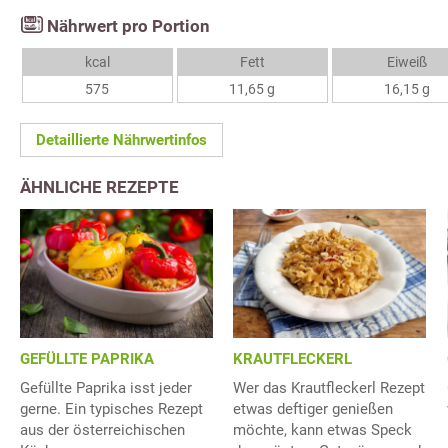
Nährwert pro Portion
kcal
Fett
Eiweiß
575
11,65 g
16,15 g
Detaillierte Nährwertinfos
ÄHNLICHE REZEPTE
GEFÜLLTE PAPRIKA
KRAUTFLECKERL
Gefüllte Paprika isst jeder
Wer das Krautfleckerl Rezept
gerne. Ein typisches Rezept
etwas deftiger genießen
aus der österreichischen
möchte, kann etwas Speck