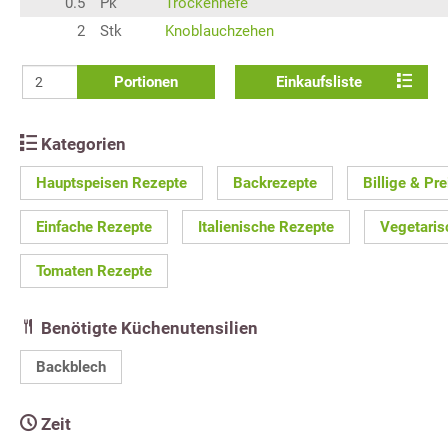
0.5
Pk
Trockenhefe
2
Stk
Knoblauchzehen
Portionen
Einkaufsliste
Kategorien
Hauptspeisen Rezepte
Backrezepte
Billige & Pr
Einfache Rezepte
Italienische Rezepte
Vegetaris
Tomaten Rezepte
Benötigte Küchenutensilien
Backblech
Zeit