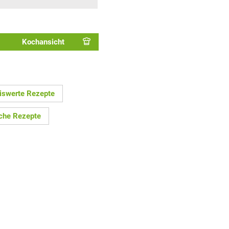
Kochansicht
eiswerte Rezepte
che Rezepte