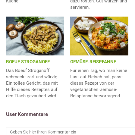
Küche.
dazu rösten. Gut würzen und
servieren.
BOEUF STROGANOFF
GEMÜSE-REISPFANNE
Das Boeuf Stroganoff
Für einen Tag, wo man keine
schmeckt zart und würzig.
Lust auf Fleisch hat, passt
Ein tolles Gericht, das mit
dieses Rezept von der
Hilfe dieses Rezeptes auf
vegetarischen Gemüse-
den Tisch gezaubert wird.
Reispfanne hervorragend.
User Kommentare