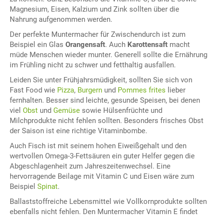
Magnesium, Eisen, Kalzium und Zink sollten über die
Nahrung aufgenommen werden.
Der perfekte Muntermacher für Zwischendurch ist zum
Beispiel ein Glas
Orangensaft
. Auch
Karottensaft
macht
müde Menschen wieder munter. Generell sollte die Ernährung
im Frühling nicht zu schwer und fetthaltig ausfallen.
Leiden Sie unter Frühjahrsmüdigkeit, sollten Sie sich von
Fast Food wie
Pizza
,
Burgern
und
Pommes frites
lieber
fernhalten. Besser sind leichte, gesunde Speisen, bei denen
viel
Obst
und
Gemüse
sowie Hülsenfrüchte und
Milchprodukte nicht fehlen sollten. Besonders frisches Obst
der Saison ist eine richtige Vitaminbombe.
Auch Fisch ist mit seinem hohen Eiweißgehalt und den
wertvollen Omega-3-Fettsäuren ein guter Helfer gegen die
Abgeschlagenheit zum Jahreszeitenwechsel. Eine
hervorragende Beilage mit Vitamin C und Eisen wäre zum
Beispiel
Spinat
.
Ballaststoffreiche Lebensmittel wie Vollkornprodukte sollten
ebenfalls nicht fehlen. Den Muntermacher Vitamin E findet