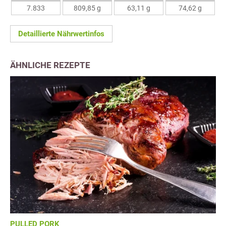
7.833
809,85 g
63,11 g
74,62 g
Detaillierte Nährwertinfos
ÄHNLICHE REZEPTE
PULLED PORK