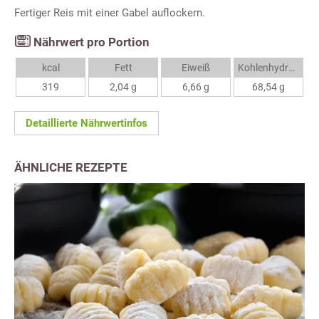
Fertiger Reis mit einer Gabel auflockern.
Nährwert pro Portion
kcal
Fett
Eiweiß
Kohlenhydrate
319
2,04 g
6,66 g
68,54 g
Detaillierte Nährwertinfos
ÄHNLICHE REZEPTE