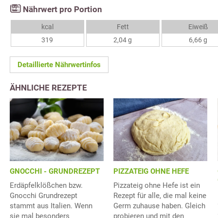
Nährwert pro Portion
kcal
Fett
Eiweiß
319
2,04 g
6,66 g
Detaillierte Nährwertinfos
ÄHNLICHE REZEPTE
GNOCCHI - GRUNDREZEPT
PIZZATEIG OHNE HEFE
Erdäpfelklößchen bzw.
Pizzateig ohne Hefe ist ein
Gnocchi Grundrezept
Rezept für alle, die mal keine
stammt aus Italien. Wenn
Germ zuhause haben. Gleich
sie mal besonders
probieren und mit den