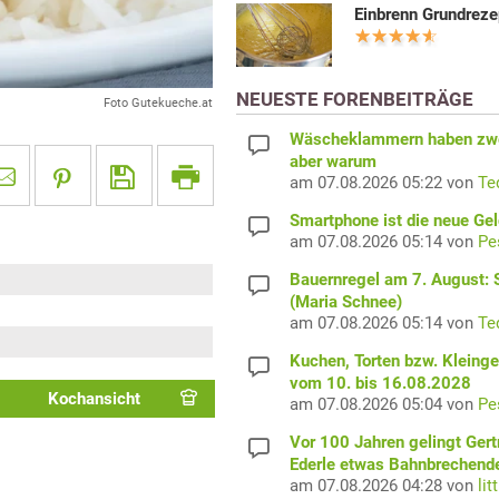
Einbrenn Grundreze
NEUESTE FORENBEITRÄGE
Foto Gutekueche.at
Wäscheklammern haben zwe
aber warum
am 07.08.2026 05:22 von
Te
Smartphone ist die neue Ge
am 07.08.2026 05:14 von
Pe
Bauernregel am 7. August: S
(Maria Schnee)
am 07.08.2026 05:14 von
Te
Kuchen, Torten bzw. Kleing
vom 10. bis 16.08.2028
Kochansicht
am 07.08.2026 05:04 von
Pe
Vor 100 Jahren gelingt Gert
Ederle etwas Bahnbrechend
am 07.08.2026 04:28 von
lit