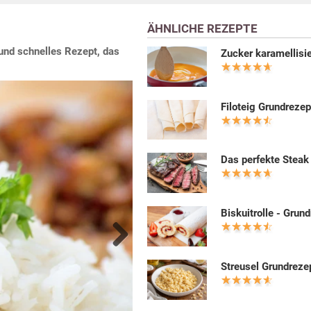
ÄHNLICHE REZEPTE
 und schnelles Rezept, das
Zucker karamellisi
Filoteig Grundrezep
Das perfekte Steak
Biskuitrolle - Grun
Next
Streusel Grundreze