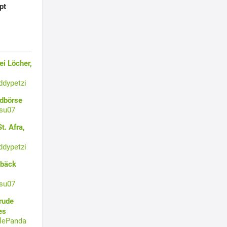
pt
i Löcher,
ddypetzi
ldbörse
su07
t. Afra,
ddypetzi
ebäck
su07
rude
es
tlePanda