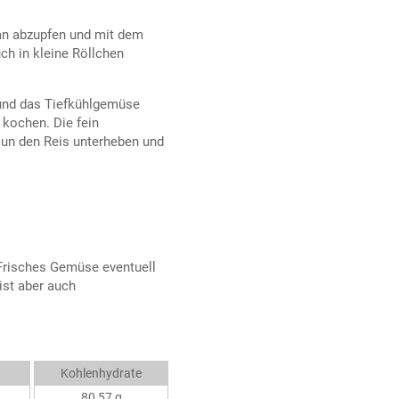
an abzupfen und mit dem
uch in kleine Röllchen
 und das Tiefkühlgemüse
 kochen. Die fein
Nun den Reis unterheben und
 Frisches Gemüse eventuell
ist aber auch
Kohlenhydrate
80,57 g