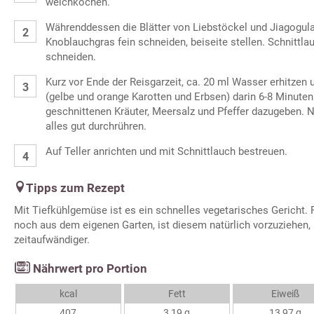
weichkochen.
Währenddessen die Blätter von Liebstöckel und Jiagogul
Knoblauchgras fein schneiden, beiseite stellen. Schnittla
schneiden.
Kurz vor Ende der Reisgarzeit, ca. 20 ml Wasser erhitzen
(gelbe und orange Karotten und Erbsen) darin 6-8 Minuten
geschnittenen Kräuter, Meersalz und Pfeffer dazugeben. 
alles gut durchrühren.
Auf Teller anrichten und mit Schnittlauch bestreuen.
Tipps zum Rezept
Mit Tiefkühlgemüse ist es ein schnelles vegetarisches Gericht.
noch aus dem eigenen Garten, ist diesem natürlich vorzuziehen, 
zeitaufwändiger.
Nährwert pro Portion
kcal
Fett
Eiweiß
407
3,19 g
13,97 g