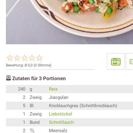
Bewertung: Ø
0,0
(
0
Stimme)
Zutaten für
3
Portionen
240
g
Reis
2
Zweig
Jiaogulan
5
Bl
Knoblauchgras (Schnittknoblauch)
1
Zweig
Liebstöckel
1
Bund
Schnittlauch
2
TL
Meersalz