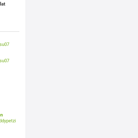
lat
su07
su07
en
ddypetzi