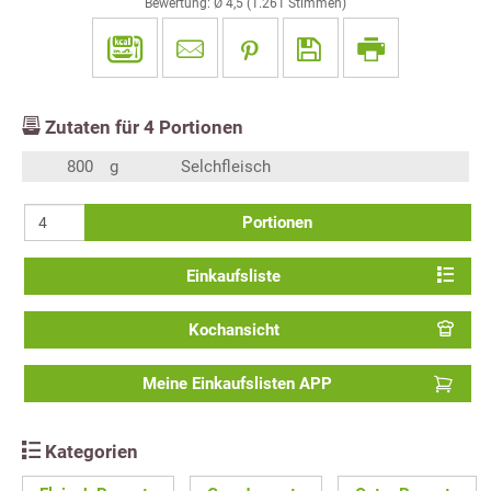
Bewertung: Ø
4,5
(
1.261
Stimmen)
Zutaten für
4
Portionen
800
g
Selchfleisch
Portionen
Einkaufsliste
Kochansicht
Meine Einkaufslisten APP
Kategorien