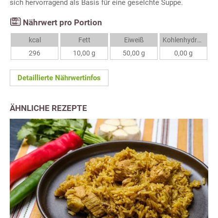
sich hervorragend als Basis für eine geselchte Suppe.
Nährwert pro Portion
kcal
Fett
Eiweiß
Kohlenhydrate
296
10,00 g
50,00 g
0,00 g
Detaillierte Nährwertinfos
ÄHNLICHE REZEPTE