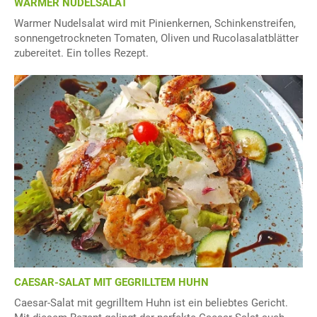
WARMER NUDELSALAT
Warmer Nudelsalat wird mit Pinienkernen, Schinkenstreifen,
sonnengetrockneten Tomaten, Oliven und Rucolasalatblätter
zubereitet. Ein tolles Rezept.
CAESAR-SALAT MIT GEGRILLTEM HUHN
Caesar-Salat mit gegrilltem Huhn ist ein beliebtes Gericht.