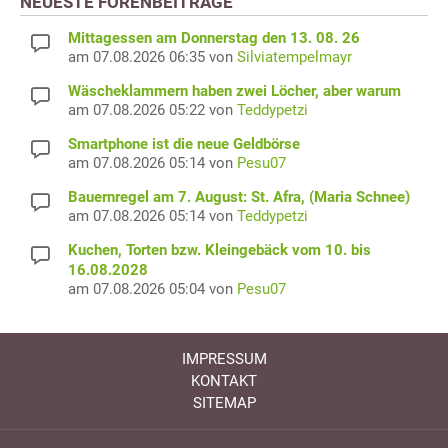
NEUESTE FORENBEITRÄGE
Mittagessen am Donnerstag den 13. 08. 26
am 07.08.2026 06:35 von
Silviatempelmayr
Wäscheklammern haben zwei Löcher, aber warum
am 07.08.2026 05:22 von
Teddypetzi
Smartphone ist die neue Geldbörse
am 07.08.2026 05:14 von
Pesu07
Bauernregel am 7. August: St. Afra, (Maria Schnee)
am 07.08.2026 05:14 von
Teddypetzi
Kuchen, Torten bzw. Kleingebäck vom 10. bis
16.08.2028
am 07.08.2026 05:04 von
Pesu07
IMPRESSUM
KONTAKT
SITEMAP