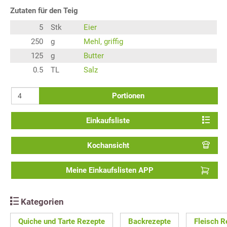
Zutaten für den Teig
5
Stk
Eier
250
g
Mehl, griffig
125
g
Butter
0.5
TL
Salz
Portionen
Einkaufsliste
Kochansicht
Meine Einkaufslisten APP
Kategorien
Quiche und Tarte Rezepte
Backrezepte
Fleisch R