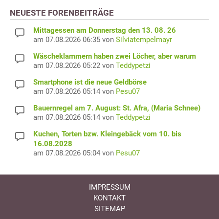
NEUESTE FORENBEITRÄGE
Mittagessen am Donnerstag den 13. 08. 26
am 07.08.2026 06:35 von
Silviatempelmayr
Wäscheklammern haben zwei Löcher, aber warum
am 07.08.2026 05:22 von
Teddypetzi
Smartphone ist die neue Geldbörse
am 07.08.2026 05:14 von
Pesu07
Bauernregel am 7. August: St. Afra, (Maria Schnee)
am 07.08.2026 05:14 von
Teddypetzi
Kuchen, Torten bzw. Kleingebäck vom 10. bis
16.08.2028
am 07.08.2026 05:04 von
Pesu07
IMPRESSUM
KONTAKT
SITEMAP