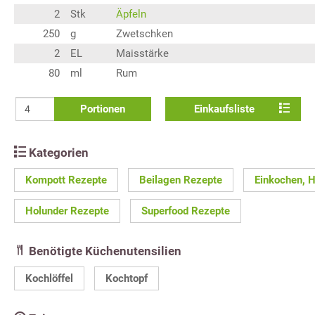
2
Stk
Äpfeln
250
g
Zwetschken
2
EL
Maisstärke
80
ml
Rum
Portionen
Einkaufsliste
Kategorien
Kompott Rezepte
Beilagen Rezepte
Einkochen, 
Holunder Rezepte
Superfood Rezepte
Benötigte Küchenutensilien
Kochlöffel
Kochtopf