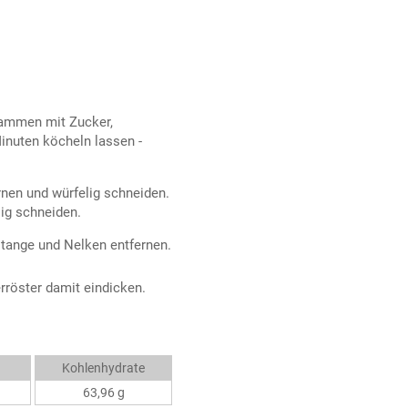
sammen mit Zucker,
inuten köcheln lassen -
rnen und würfelig schneiden.
ig schneiden.
tange und Nelken entfernen.
röster damit eindicken.
Kohlenhydrate
63,96 g