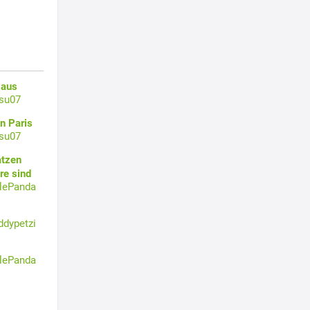
 aus
su07
n Paris
su07
atzen
re sind
tlePanda
ddypetzi
tlePanda