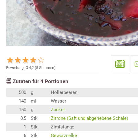
Bewertung: Ø
4,2
(
5
Stimmen)
Zutaten für
4
Portionen
500
g
Hollerbeeren
140
ml
Wasser
150
g
Zucker
0,5
Stk
Zitrone (Saft und abgeriebene Schale)
1
Stk
Zimtstange
6
Stk
Gewürznelke