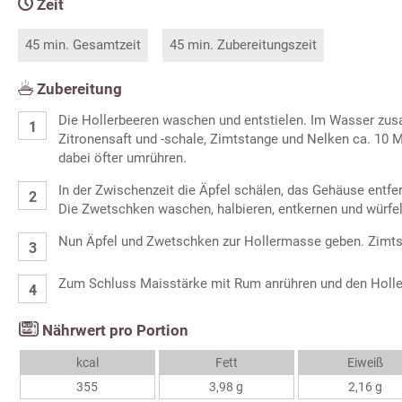
Zeit
45 min. Gesamtzeit
45 min. Zubereitungszeit
Zubereitung
Die Hollerbeeren waschen und entstielen. Im Wasser zu
Zitronensaft und -schale, Zimtstange und Nelken ca. 10 M
dabei öfter umrühren.
In der Zwischenzeit die Äpfel schälen, das Gehäuse entfe
Die Zwetschken waschen, halbieren, entkernen und würfel
Nun Äpfel und Zwetschken zur Hollermasse geben. Zimts
Zum Schluss Maisstärke mit Rum anrühren und den Holler
Nährwert pro Portion
kcal
Fett
Eiweiß
355
3,98 g
2,16 g