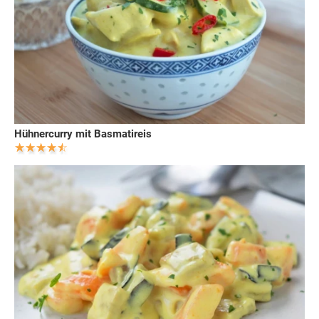
Hühnercurry mit Basmatireis