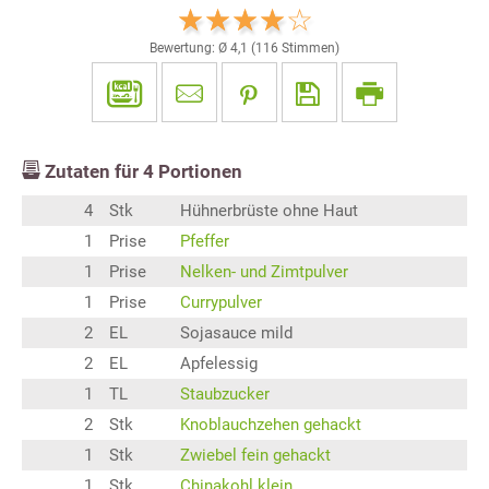
Bewertung: Ø
4,1
(
116
Stimmen)
Zutaten für
4
Portionen
4
Stk
Hühnerbrüste ohne Haut
1
Prise
Pfeffer
1
Prise
Nelken- und Zimtpulver
1
Prise
Currypulver
2
EL
Sojasauce mild
2
EL
Apfelessig
1
TL
Staubzucker
2
Stk
Knoblauchzehen gehackt
1
Stk
Zwiebel fein gehackt
1
Stk
Chinakohl klein