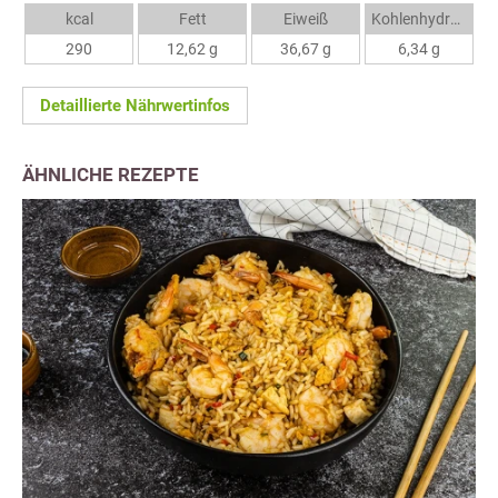
kcal
Fett
Eiweiß
Kohlenhydrate
290
12,62 g
36,67 g
6,34 g
Detaillierte Nährwertinfos
ÄHNLICHE REZEPTE