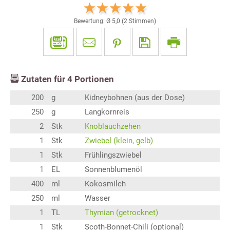
Bewertung: Ø
5,0
(
2
Stimmen)
Zutaten für
4
Portionen
200
g
Kidneybohnen (aus der Dose)
250
g
Langkornreis
2
Stk
Knoblauchzehen
1
Stk
Zwiebel (klein, gelb)
1
Stk
Frühlingszwiebel
1
EL
Sonnenblumenöl
400
ml
Kokosmilch
250
ml
Wasser
1
TL
Thymian (getrocknet)
1
Stk
Scoth-Bonnet-Chili (optional)