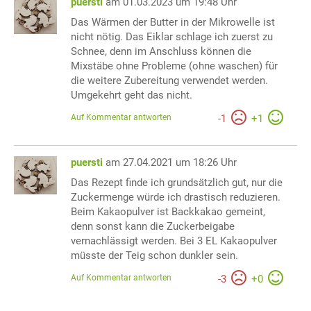
puersti
am 01.03.2023 um 19:48 Uhr
Das Wärmen der Butter in der Mikrowelle ist
nicht nötig. Das Eiklar schlage ich zuerst zu
Schnee, denn im Anschluss können die
Mixstäbe ohne Probleme (ohne waschen) für
die weitere Zubereitung verwendet werden.
Umgekehrt geht das nicht.
Auf Kommentar antworten
-
1
+
1
puersti
am 27.04.2021 um 18:26 Uhr
Das Rezept finde ich grundsätzlich gut, nur die
Zuckermenge würde ich drastisch reduzieren.
Beim Kakaopulver ist Backkakao gemeint,
denn sonst kann die Zuckerbeigabe
vernachlässigt werden. Bei 3 EL Kakaopulver
müsste der Teig schon dunkler sein.
Auf Kommentar antworten
-
3
+
0