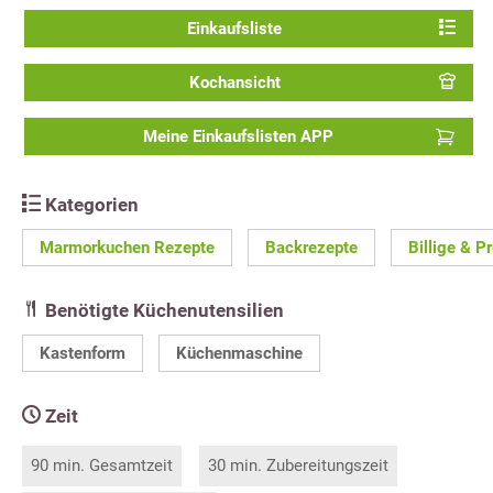
Einkaufsliste
Kochansicht
Meine Einkaufslisten APP
Kategorien
Marmorkuchen Rezepte
Backrezepte
Billige & P
Benötigte Küchenutensilien
Kastenform
Küchenmaschine
Zeit
90 min. Gesamtzeit
30 min. Zubereitungszeit