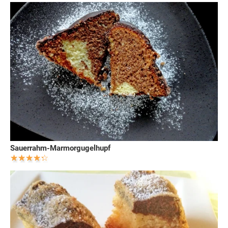
Sauerrahm-Marmorgugelhupf