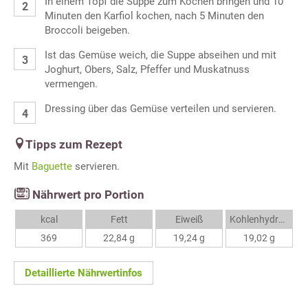
In einem Topf die Suppe zum Kochen bringen und 10
Minuten den Karfiol kochen, nach 5 Minuten den
Broccoli beigeben.
Ist das Gemüse weich, die Suppe abseihen und mit
Joghurt, Obers, Salz, Pfeffer und Muskatnuss
vermengen.
Dressing über das Gemüse verteilen und servieren.
Tipps zum Rezept
Mit
Baguette
servieren.
Nährwert pro Portion
kcal
Fett
Eiweiß
Kohlenhydrate
369
22,84 g
19,24 g
19,02 g
Detaillierte Nährwertinfos