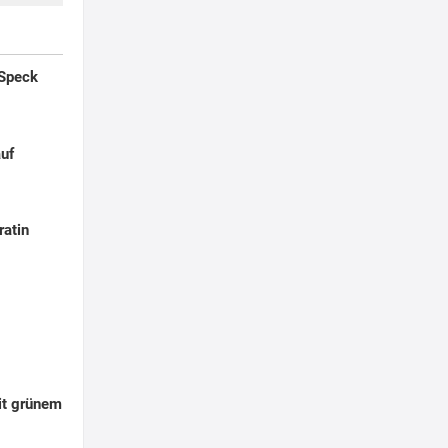
 Speck
auf
ratin
it grünem