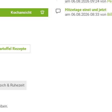
am 06.08.2026 09:24 von
Pe
Hitzetage einst und jetzt
Kochansicht
am 06.08.2026 08:33 von
Bil
artoffel Rezepte
och & Ruhezeit
iben.