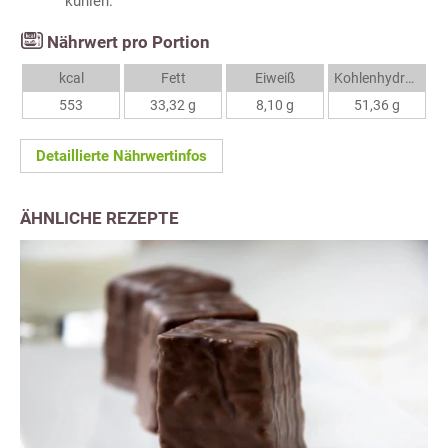
kühlen.
Nährwert pro Portion
kcal
Fett
Eiweiß
Kohlenhydrate
553
33,32 g
8,10 g
51,36 g
Detaillierte Nährwertinfos
ÄHNLICHE REZEPTE