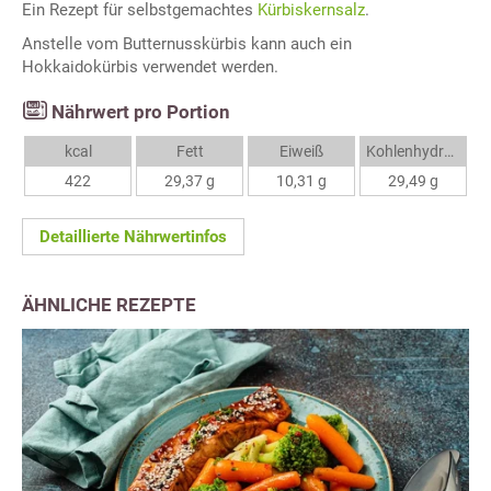
Ein Rezept für selbstgemachtes
Kürbiskernsalz
.
Anstelle vom Butternusskürbis kann auch ein
Hokkaidokürbis verwendet werden.
Nährwert pro Portion
kcal
Fett
Eiweiß
Kohlenhydrate
422
29,37 g
10,31 g
29,49 g
Detaillierte Nährwertinfos
ÄHNLICHE REZEPTE