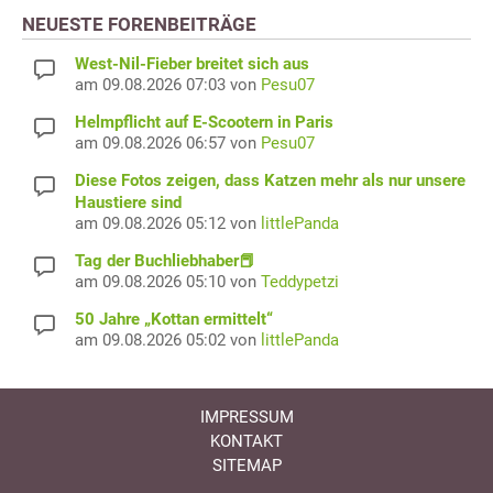
NEUESTE FORENBEITRÄGE
West-Nil-Fieber breitet sich aus
am 09.08.2026 07:03 von
Pesu07
Helmpflicht auf E-Scootern in Paris
am 09.08.2026 06:57 von
Pesu07
Diese Fotos zeigen, dass Katzen mehr als nur unsere
Haustiere sind
am 09.08.2026 05:12 von
littlePanda
Tag der Buchliebhaber📕
am 09.08.2026 05:10 von
Teddypetzi
50 Jahre „Kottan ermittelt“
am 09.08.2026 05:02 von
littlePanda
IMPRESSUM
KONTAKT
SITEMAP