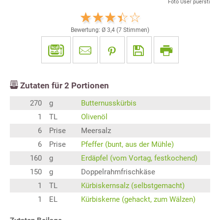
Foto User puersti
Bewertung: Ø
3,4
(
7
Stimmen)
Zutaten für
2
Portionen
270
g
Butternusskürbis
1
TL
Olivenöl
6
Prise
Meersalz
6
Prise
Pfeffer (bunt, aus der Mühle)
160
g
Erdäpfel (vom Vortag, festkochend)
150
g
Doppelrahmfrischkäse
1
TL
Kürbiskernsalz (selbstgemacht)
1
EL
Kürbiskerne (gehackt, zum Wälzen)