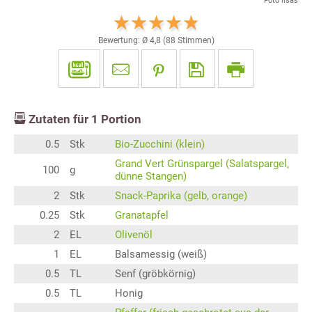
Foto lisas
Bewertung: Ø
4,8
(
88
Stimmen)
Zutaten für
1
Portion
0.5
Stk
Bio-Zucchini (klein)
Grand Vert Grünspargel (Salatspargel,
100
g
dünne Stangen)
2
Stk
Snack-Paprika (gelb, orange)
0.25
Stk
Granatapfel
2
EL
Olivenöl
1
EL
Balsamessig (weiß)
0.5
TL
Senf (gröbkörnig)
0.5
TL
Honig