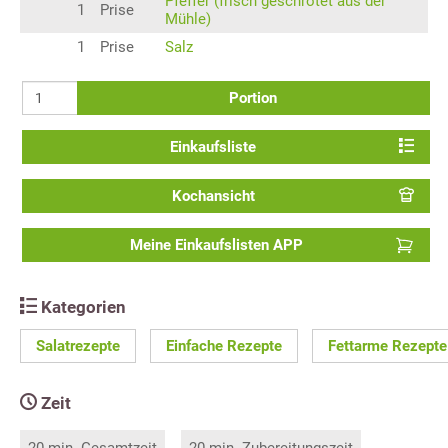
Pfeffer (frisch geschrotet aus der
1
Prise
Mühle)
1
Prise
Salz
Portion
Einkaufsliste
Kochansicht
Meine Einkaufslisten APP
Kategorien
Salatrezepte
Einfache Rezepte
Fettarme Rezepte
Zeit
20 min. Gesamtzeit
20 min. Zubereitungszeit