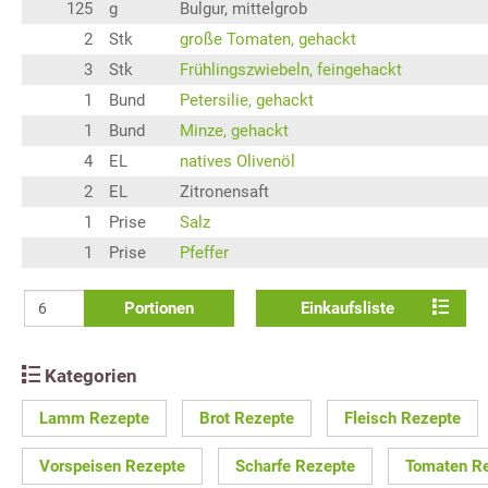
125
g
Bulgur, mittelgrob
2
Stk
große Tomaten, gehackt
3
Stk
Frühlingszwiebeln, feingehackt
1
Bund
Petersilie, gehackt
1
Bund
Minze, gehackt
4
EL
natives Olivenöl
2
EL
Zitronensaft
1
Prise
Salz
1
Prise
Pfeffer
Portionen
Einkaufsliste
Kategorien
Lamm Rezepte
Brot Rezepte
Fleisch Rezepte
Vorspeisen Rezepte
Scharfe Rezepte
Tomaten R