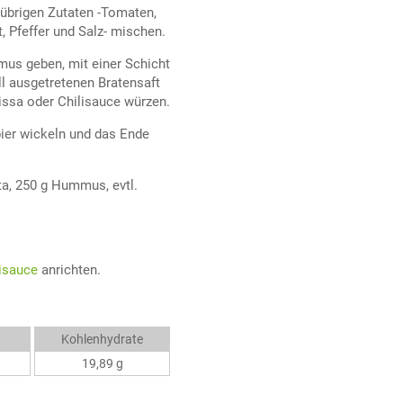
übrigen Zutaten -Tomaten,
t, Pfeffer und Salz- mischen.
mus geben, mit einer Schicht
l ausgetretenen Bratensaft
issa oder Chilisauce würzen.
pier wickeln und das Ende
ta, 250 g Hummus, evtl.
isauce
anrichten.
Kohlenhydrate
19,89 g