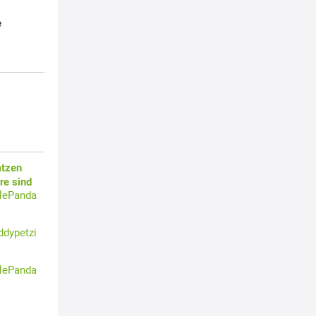
e
atzen
re sind
tlePanda
ddypetzi
tlePanda