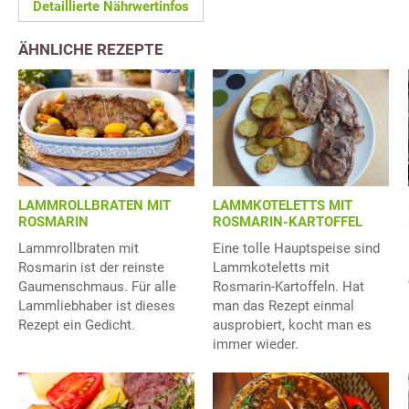
Detaillierte Nährwertinfos
ÄHNLICHE REZEPTE
LAMMROLLBRATEN MIT
LAMMKOTELETTS MIT
ROSMARIN
ROSMARIN-KARTOFFEL
Lammrollbraten mit
Eine tolle Hauptspeise sind
Rosmarin ist der reinste
Lammkoteletts mit
Gaumenschmaus. Für alle
Rosmarin-Kartoffeln. Hat
Lammliebhaber ist dieses
man das Rezept einmal
Rezept ein Gedicht.
ausprobiert, kocht man es
immer wieder.