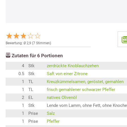
Bewertung: Ø
2,9
(
7
Stimmen)
Zutaten für
6
Portionen
4
Stk
zerdrückte Knoblauchzehen
0.5
Stk
Saft von einer Zitrone
1
TL
Kreuzkümmelsamen, geröstet, gemahlen
1
TL
frisch gemahlener schwarzer Pfeffer
2
EL
natives Olivenöl
1
Stk
Lende vom Lamm, ohne Fett, ohne Knoch
1
Prise
Salz
1
Prise
Pfeffer