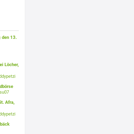
 den 13.
i Löcher,
ddypetzi
ldbörse
su07
t. Afra,
ddypetzi
ebäck