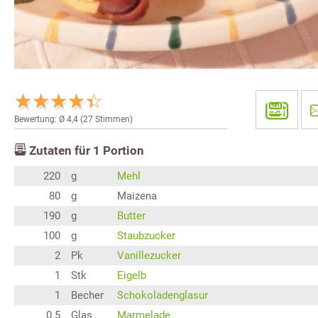
Bewertung: Ø
4,4
(
27
Stimmen)
Zutaten für
1
Portion
220
g
Mehl
80
g
Maizena
190
g
Butter
100
g
Staubzucker
2
Pk
Vanillezucker
1
Stk
Eigelb
1
Becher
Schokoladenglasur
0.5
Glas
Marmelade