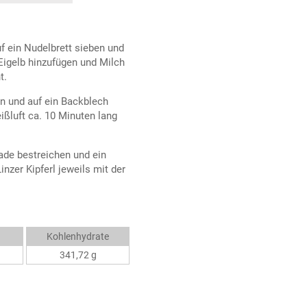
f ein Nudelbrett sieben und
 Eigelb hinzufügen und Milch
t.
en und auf ein Backblech
ißluft ca. 10 Minuten lang
lade bestreichen und ein
nzer Kipferl jeweils mit der
Kohlenhydrate
341,72 g