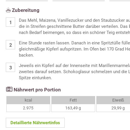
Zubereitung
Das Mehl, Maizena, Vanillezucker und den Staubzucker au
die in Streifen geschnittene Butter darüber verteilen. Das
nach Bedarf beimengen, so dass ein schöner Teig entsteh
Eine Stunde rasten lassen. Danach in eine Spritztülle füll
gleichmäßige Kipferl aufspritzen. Im Ofen bei 170 Grad He
backen.
Jeweils ein Kipferl auf der Innenseite mit Marillenmarme
zweites darauf setzen. Schokoglasur schmelzen und die Li
Spitze eintunken.
Nährwert pro Portion
kcal
Fett
Eiweiß
2.975
163,49 g
29,99 g
Detaillierte Nährwertinfos